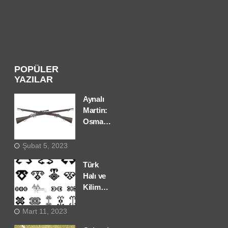
POPÜLER
YAZILAR
Aynalı
Martin:
Osmanlı’nın
Yerli
Tüfek
Şubat 5, 2023
Girişimi
Türk
Halı ve
Kilim
Motifleri
ve
Mart 11, 2023
Anlamları